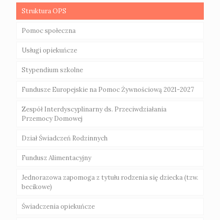
Struktura OPS
Gminna Komisja Rozwiązywania Problemów
Galeria
Alkoholowych i Radca Prawny
Pomoc społeczna
Regulamin Organizacyjny Klubu Dziecięcego
„EMILKOWO”
„Za życiem”
Usługi opiekuńcze
Zasady przyznawania świadczeń
Poradnie specjalistyczne na terenie Powiatu
Akt powołania
Świebodzin
Stypendium szkolne
Świadczenia niepieniężne
Uchawła CUS
Fundusze Europejskie na Pomoc Żywnościową 2021-2027
Świadczenia pieniężne
Zespół Interdyscyplinarny ds. Przeciwdziałania
Przemocy Domowej
Dział Świadczeń Rodzinnych
Fundusz Alimentacyjny
Jednorazowa zapomoga z tytułu rodzenia się dziecka (tzw.
becikowe)
Świadczenia opiekuńcze