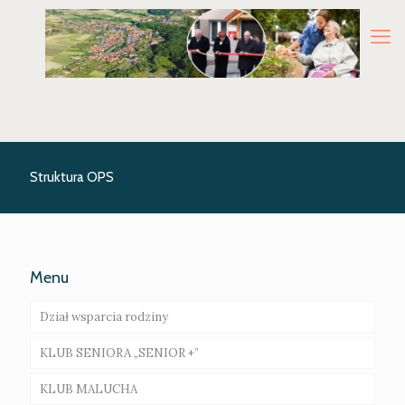
Struktura OPS
Menu
Dział wsparcia rodziny
KLUB SENIORA „SENIOR +”
Rodziny wspierające – ogłoszenie o naborze
KLUB MALUCHA
Asystent rodziny
Galeria