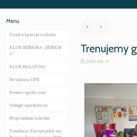
Menu
Dział wsparcia rodziny
Trenujemy 
KLUB SENIORA „SENIOR
Rodziny wspierające –
+”
ogłoszenie o naborze
2025-04-17
KLUB MALUCHA
Asystent rodziny
Galeria
Struktura OPS
Gminna Komisja
Galeria
Rozwiązywania
Pomoc społeczna
Problemów
Regulamin
Alkoholowych i Radca
Organizacyjny Klubu
Usługi opiekuńcze
Prawny
Dziecięcego
Zasady przyznawania
„EMILKOWO”
świadczeń
Stypendium szkolne
„Za życiem”
Akt powołania
Świadczenia
Fundusze Europejskie na
niepieniężne
Poradnie