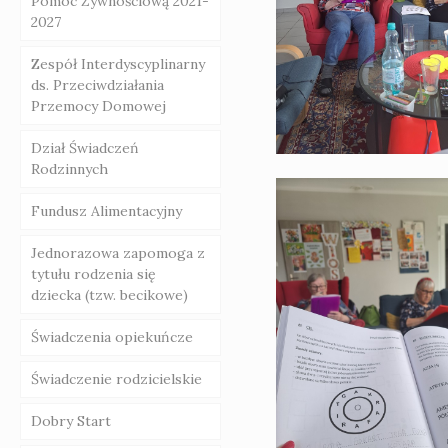
Pomoc Żywnościową 2021-
specjalistyczne na
Uchawła CUS
2027
terenie Powiatu
Świadczenia pieniężne
Świebodzin
Zespół Interdyscyplinarny
ds. Przeciwdziałania
Przemocy Domowej
Dział Świadczeń
Rodzinnych
Fundusz Alimentacyjny
Jednorazowa zapomoga z
tytułu rodzenia się
dziecka (tzw. becikowe)
Świadczenia opiekuńcze
Świadczenie rodzicielskie
Dobry Start