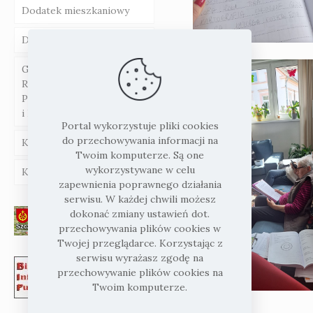
Dodatek mieszkaniowy
Dział wsparcia rodziny
Gminna Komisja
Rozwiązywania
Problemów Alkoholowych
i Radca Prawny
Portal wykorzystuje pliki cookies
do przechowywania informacji na
Karta Seniora
Twoim komputerze. Są one
wykorzystywane w celu
Karta Dużej Rodziny
zapewnienia poprawnego działania
serwisu. W każdej chwili możesz
dokonać zmiany ustawień dot.
przechowywania plików cookies w
Twojej przeglądarce. Korzystając z
serwisu wyrażasz zgodę na
przechowywanie plików cookies na
Twoim komputerze.