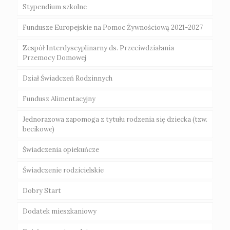
Świebodzin
Stypendium szkolne
Świadczenia niepieniężne
Uchawła CUS
Fundusze Europejskie na Pomoc Żywnościową 2021-2027
Świadczenia pieniężne
Zespół Interdyscyplinarny ds. Przeciwdziałania
Przemocy Domowej
Dział Świadczeń Rodzinnych
Fundusz Alimentacyjny
Jednorazowa zapomoga z tytułu rodzenia się dziecka (tzw.
becikowe)
Świadczenia opiekuńcze
Świadczenie rodzicielskie
Dobry Start
Dodatek mieszkaniowy