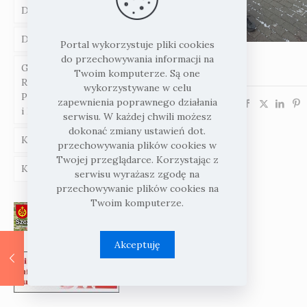
Dodatek mieszkaniowy
Dział wsparcia rodziny
Portal wykorzystuje pliki cookies
do przechowywania informacji na
Gminna Komisja
Twoim komputerze. Są one
Rozwiązywania
wykorzystywane w celu
Problemów Alkoholowych
zapewnienia poprawnego działania
Udostępnij
i Radca Prawny
serwisu. W każdej chwili możesz
dokonać zmiany ustawień dot.
Karta Seniora
przechowywania plików cookies w
Twojej przeglądarce. Korzystając z
Karta Dużej Rodziny
serwisu wyrażasz zgodę na
przechowywanie plików cookies na
Twoim komputerze.
Akceptuję