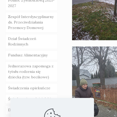
Pomoc Żywnościową 2021-
specjalistyczne na
Uchawła CUS
2027
terenie Powiatu
Świadczenia pieniężne
Świebodzin
Zespół Interdyscyplinarny
ds. Przeciwdziałania
Przemocy Domowej
Dział Świadczeń
Rodzinnych
Fundusz Alimentacyjny
Jednorazowa zapomoga z
tytułu rodzenia się
dziecka (tzw. becikowe)
Świadczenia opiekuńcze
Świadczenie rodzicielskie
Dobry Start