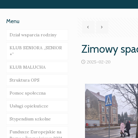
Menu
Dział wsparcia rodziny
Zimowy spa
KLUB SENIORA „SENIOR
Rodziny wspierające –
+”
ogłoszenie o naborze
2025-02-20
KLUB MALUCHA
Asystent rodziny
Galeria
Struktura OPS
Gminna Komisja
Galeria
Rozwiązywania
Pomoc społeczna
Problemów
Regulamin
Alkoholowych i Radca
Organizacyjny Klubu
Usługi opiekuńcze
Prawny
Dziecięcego
Zasady przyznawania
„EMILKOWO”
świadczeń
Stypendium szkolne
„Za życiem”
Akt powołania
Świadczenia
Fundusze Europejskie na
niepieniężne
Poradnie