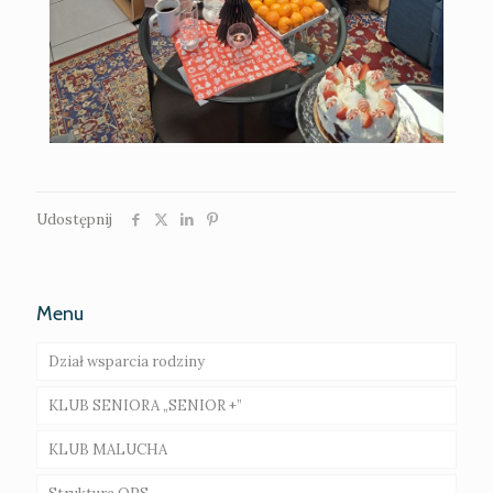
Udostępnij
Menu
Dział wsparcia rodziny
KLUB SENIORA „SENIOR +”
Rodziny wspierające – ogłoszenie o naborze
KLUB MALUCHA
Asystent rodziny
Galeria