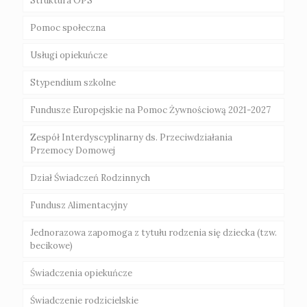
Struktura OPS
Gminna Komisja Rozwiązywania Problemów
Galeria
Alkoholowych i Radca Prawny
Pomoc społeczna
Regulamin Organizacyjny Klubu Dziecięcego
„EMILKOWO”
„Za życiem”
Usługi opiekuńcze
Zasady przyznawania świadczeń
Poradnie specjalistyczne na terenie Powiatu
Akt powołania
Świebodzin
Stypendium szkolne
Świadczenia niepieniężne
Uchawła CUS
Fundusze Europejskie na Pomoc Żywnościową 2021-2027
Świadczenia pieniężne
Zespół Interdyscyplinarny ds. Przeciwdziałania
Przemocy Domowej
Dział Świadczeń Rodzinnych
Fundusz Alimentacyjny
Jednorazowa zapomoga z tytułu rodzenia się dziecka (tzw.
becikowe)
Świadczenia opiekuńcze
Świadczenie rodzicielskie