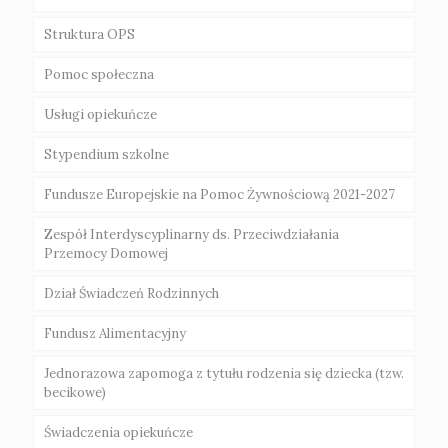
Struktura OPS
Gminna Komisja Rozwiązywania Problemów
Galeria
Alkoholowych i Radca Prawny
Pomoc społeczna
Regulamin Organizacyjny Klubu Dziecięcego
„EMILKOWO”
„Za życiem”
Usługi opiekuńcze
Zasady przyznawania świadczeń
Poradnie specjalistyczne na terenie Powiatu
Akt powołania
Świebodzin
Stypendium szkolne
Świadczenia niepieniężne
Uchawła CUS
Fundusze Europejskie na Pomoc Żywnościową 2021-2027
Świadczenia pieniężne
Zespół Interdyscyplinarny ds. Przeciwdziałania
Przemocy Domowej
Dział Świadczeń Rodzinnych
Fundusz Alimentacyjny
Jednorazowa zapomoga z tytułu rodzenia się dziecka (tzw.
becikowe)
Świadczenia opiekuńcze