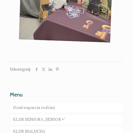
Udostępnij
Menu
Dział wsparcia rodziny
KLUB SENIORA „SENIOR +”
Rodziny wspierające – ogłoszenie o naborze
KLUB MALUCHA
Asystent rodziny
Galeria