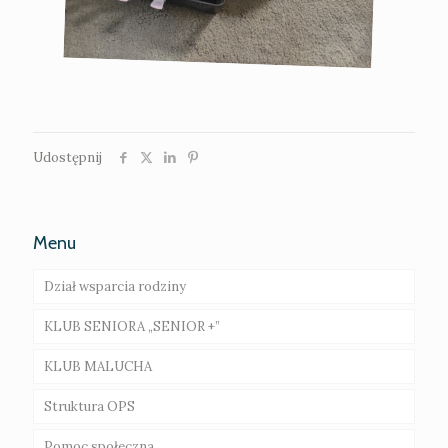
Udostępnij
Menu
Dział wsparcia rodziny
KLUB SENIORA „SENIOR +”
Rodziny wspierające – ogłoszenie o naborze
KLUB MALUCHA
Asystent rodziny
Galeria
Struktura OPS
Gminna Komisja Rozwiązywania Problemów
Galeria
Alkoholowych i Radca Prawny
Pomoc społeczna
Regulamin Organizacyjny Klubu Dziecięcego