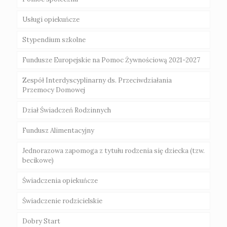
„EMILKOWO”
„Za życiem”
Usługi opiekuńcze
Zasady przyznawania świadczeń
Poradnie specjalistyczne na terenie Powiatu
Akt powołania
Świebodzin
Stypendium szkolne
Świadczenia niepieniężne
Uchawła CUS
Fundusze Europejskie na Pomoc Żywnościową 2021-2027
Świadczenia pieniężne
Zespół Interdyscyplinarny ds. Przeciwdziałania
Przemocy Domowej
Dział Świadczeń Rodzinnych
Fundusz Alimentacyjny
Jednorazowa zapomoga z tytułu rodzenia się dziecka (tzw.
becikowe)
Świadczenia opiekuńcze
Świadczenie rodzicielskie
Dobry Start