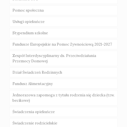
Alkoholowych i Radca Prawny
Pomoc społeczna
Regulamin Organizacyjny Klubu Dziecięcego
„EMILKOWO”
„Za życiem”
Usługi opiekuńcze
Zasady przyznawania świadczeń
Poradnie specjalistyczne na terenie Powiatu
Akt powołania
Świebodzin
Stypendium szkolne
Świadczenia niepieniężne
Uchawła CUS
Fundusze Europejskie na Pomoc Żywnościową 2021-2027
Świadczenia pieniężne
Zespół Interdyscyplinarny ds. Przeciwdziałania
Przemocy Domowej
Dział Świadczeń Rodzinnych
Fundusz Alimentacyjny
Jednorazowa zapomoga z tytułu rodzenia się dziecka (tzw.
becikowe)
Świadczenia opiekuńcze
Świadczenie rodzicielskie