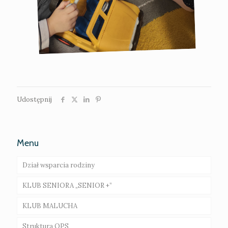
Udostępnij
Menu
Dział wsparcia rodziny
KLUB SENIORA „SENIOR +”
Rodziny wspierające – ogłoszenie o naborze
KLUB MALUCHA
Asystent rodziny
Galeria
Struktura OPS
Gminna Komisja Rozwiązywania Problemów
Galeria